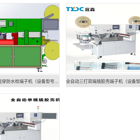
全自动单端插胶壳穿防水栓端子机（设备型号：TYDC-K-A603）